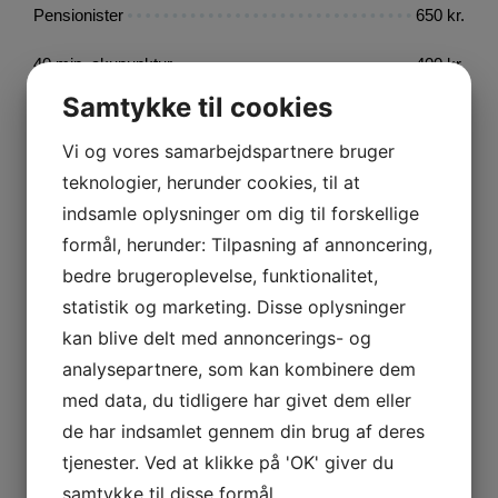
Pensionister
650 kr.
40 min. akupunktur
400 kr.
Samtykke til cookies
Det er muligt at købe 10 turskort for en pris af 9
Vi og vores samarbejdspartnere bruger
behandlinger
teknologier, herunder cookies, til at
30 min. + akupunktur.
600 kr.
indsamle oplysninger om dig til forskellige
formål, herunder: Tilpasning af annoncering,
Pensionister
550 kr.
bedre brugeroplevelse, funktionalitet,
45 min. + akupunktur.
700 kr.
statistik og marketing. Disse oplysninger
kan blive delt med annoncerings- og
Pensionister
650 kr.
analysepartnere, som kan kombinere dem
med data, du tidligere har givet dem eller
60 min. + akupunktur.
850 kr.
de har indsamlet gennem din brug af deres
Pensionister
750 kr.
tjenester. Ved at klikke på 'OK' giver du
samtykke til disse formål.