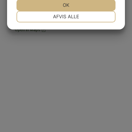
JA
NEJ
OK
JA
NEJ
Find vej
NØDVENDIGE
PRÆFERENCER
AFVIS ALLE
JA
NEJ
JA
NEJ
MARKETING
STATISTIK